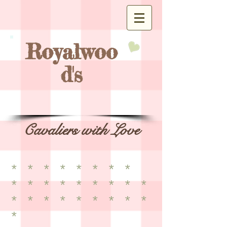
Royalwoo
d's
Cavaliers with Love
* * * * * * * *
* * * * * * * * *
* * * * * * * * *
*