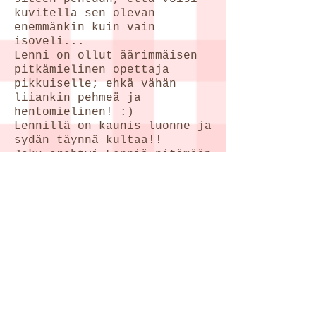
kuvitella sen olevan
enemmänkin kuin vain
isoveli...
Lenni on ollut äärimmäisen
pitkämielinen opettaja
pikkuiselle; ehkä vähän
liiankin pehmeä ja
hentomielinen! :)
Lennillä on kaunis luonne ja
sydän täynnä kultaa!!
Joku erehtyi Lenniä pitämään
pentuna rotikan
jälkeläisenä, ja tuostako se
saikin sitten idean kasvaa
pentuiän Pikkumustasta
aikuisiän Isomustaksi! ;)