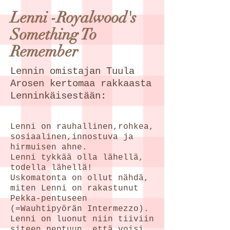
Lenni -Royalwood's
Something To
Remember
Lennin omistajan Tuula
Arosen kertomaa rakkaasta
Lenninkäisestään:
Lenni on rauhallinen,rohkea,
sosiaalinen,innostuva ja
hirmuisen ahne.
Lenni tykkää olla lähellä,
todella lähellä!
Uskomatonta on ollut nähdä,
miten Lenni on rakastunut
Pekka-pentuseen
(=Wauhtipyörän Intermezzo).
Lenni on luonut niin tiiviin
siteen pentuun, että voisi