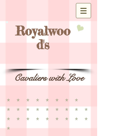
Royalwoo
d's
Cavaliers with Love
* * * * * * * *
* * * * * * * * *
* * * * * * * * *
*