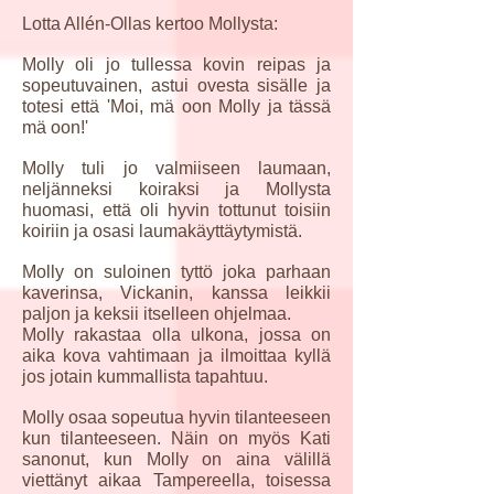
Lotta Allén-Ollas kertoo Mollysta:
Molly oli jo tullessa kovin reipas ja
sopeutuvainen, astui ovesta sisälle ja
totesi että 'Moi, mä oon Molly ja tässä
mä oon!'
Molly tuli jo valmiiseen laumaan,
neljänneksi koiraksi ja Mollysta
huomasi, että oli hyvin tottunut toisiin
koiriin ja osasi laumakäyttäytymistä.
Molly on suloinen tyttö joka parhaan
kaverinsa, Vickanin, kanssa leikkii
paljon ja keksii itselleen ohjelmaa.
Molly rakastaa olla ulkona, jossa on
aika kova vahtimaan ja ilmoittaa kyllä
jos jotain kummallista tapahtuu.
Molly osaa sopeutua hyvin tilanteeseen
kun tilanteeseen. Näin on myös Kati
sanonut, kun Molly on aina välillä
viettänyt aikaa Tampereella, toisessa