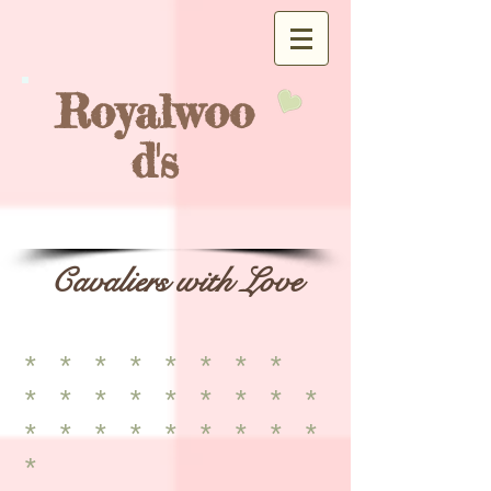
Royalwoo
d's
Cavaliers with Love
* * * * * * * *
* * * * * * * * *
* * * * * * * * *
*