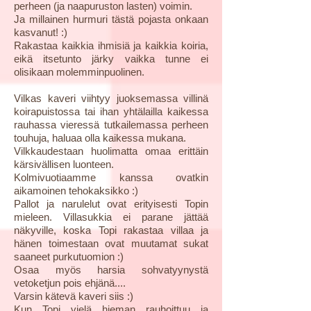
perheen (ja naapuruston lasten) voimin.
Ja millainen hurmuri tästä pojasta onkaan
kasvanut! :)
Rakastaa kaikkia ihmisiä ja kaikkia koiria,
eikä itsetunto järky vaikka tunne ei
olisikaan molemminpuolinen.
Vilkas kaveri viihtyy juoksemassa villinä
koirapuistossa tai ihan yhtälailla kaikessa
rauhassa vieressä tutkailemassa perheen
touhuja, haluaa olla kaikessa mukana.
Vilkkaudestaan huolimatta omaa erittäin
kärsivällisen luonteen.
Kolmivuotiaamme kanssa ovatkin
aikamoinen tehokaksikko :)
Pallot ja narulelut ovat erityisesti Topin
mieleen. Villasukkia ei parane jättää
näkyville, koska Topi rakastaa villaa ja
hänen toimestaan ovat muutamat sukat
saaneet purkutuomion :)
Osaa myös harsia sohvatyynystä
vetoketjun pois ehjänä....
Varsin kätevä kaveri siis :)
Kun Topi vielä hieman rauhoittuu ja