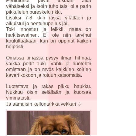
Pentutuhot jäivät tosiaan aika
vähäiseksi ja isoin tuho taisi olla parin
pikkulelun pureskelu rikki.
Lisäksi 7-8 kk:n iässä yllättäen jo
aikuistui ja pentuhupellus jäi.
Toki innostuu ja leikkii, mutta on
harkitsevainen. Ei ole niin tarvinut
kouluttaakaan, kun on oppinut kaiken
helposti.
Omassa pihassa pysyy ilman hihnaa,
vaikka portit auki. Vahtii ja huolehtii
omistaan ja on myös kaikkien koirien
kaveri kokoon ja rotuun katsomatta.
Luotettava ja rakas pikku haukku.
Nukkuu öisin selällään ja kuorsaa
vimmatusti.
Ja aamuisin kellontarkka vekkari ♡