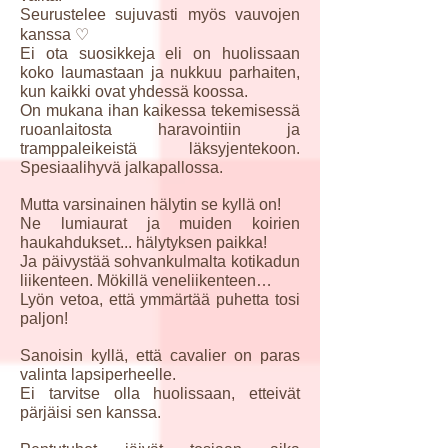
Seurustelee sujuvasti myös vauvojen
kanssa ♡
Ei ota suosikkeja eli on huolissaan
koko laumastaan ja nukkuu parhaiten,
kun kaikki ovat yhdessä koossa.
On mukana ihan kaikessa tekemisessä
ruoanlaitosta haravointiin ja
tramppaleikeistä läksyjentekoon.
Spesiaalihyvä jalkapallossa.
Mutta varsinainen hälytin se kyllä on!
Ne lumiaurat ja muiden koirien
haukahdukset... hälytyksen paikka!
Ja päivystää sohvankulmalta kotikadun
liikenteen. Mökillä veneliikenteen…
Lyön vetoa, että ymmärtää puhetta tosi
paljon!
Sanoisin kyllä, että cavalier on paras
valinta lapsiperheelle.
Ei tarvitse olla huolissaan, etteivät
pärjäisi sen kanssa.