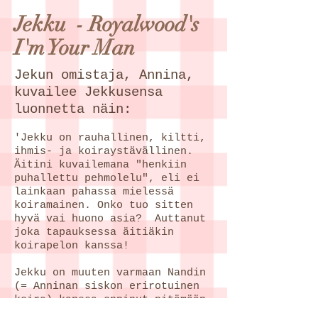
Jekku - Royalwood's
I'm Your Man
Jekun omistaja, Annina,
kuvailee Jekkusensa
luonnetta näin:
'Jekku on rauhallinen, kiltti,
ihmis- ja koiraystävällinen.
Äitini kuvailemana "henkiin
puhallettu pehmolelu", eli ei
lainkaan pahassa mielessä
koiramainen. Onko tuo sitten
hyvä vai huono asia? Auttanut
joka tapauksessa äitiäkin
koirapelon kanssa!
Jekku on muuten varmaan Nandin
(= Anninan siskon erirotuinen
koira) kanssa oppinut pitämään
puolensa, kun ei enää kattele