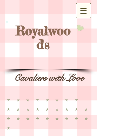
Royalwoo
d's
Cavaliers with Love
* * * * * * * *
* * * * * * * * *
* * * * * * * * *
*